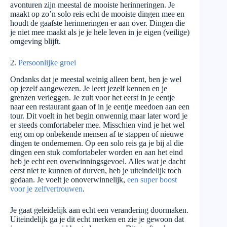
avonturen zijn meestal de mooiste herinneringen. Je
maakt op zo’n solo reis echt de mooiste dingen mee en
houdt de gaafste herinneringen er aan over. Dingen die
je niet mee maakt als je je hele leven in je eigen (veilige)
omgeving blijft.
2.
Persoonlijke groei
Ondanks dat je meestal weinig alleen bent, ben je wel
op jezelf aangewezen. Je leert jezelf kennen en je
grenzen verleggen. Je zult voor het eerst in je eentje
naar een restaurant gaan of in je eentje meedoen aan een
tour. Dit voelt in het begin onwennig maar later word je
er steeds comfortabeler mee. Misschien vind je het wel
eng om op onbekende mensen af te stappen of nieuwe
dingen te ondernemen. Op een solo reis ga je bij al die
dingen een stuk comfortabeler worden en aan het eind
heb je echt een overwinningsgevoel. Alles wat je dacht
eerst niet te kunnen of durven, heb je uiteindelijk toch
gedaan. Je voelt je onoverwinnelijk,
een super boost
voor je zelfvertrouwen
.
Je gaat geleidelijk aan echt een verandering doormaken.
Uiteindelijk ga je dit echt merken en zie je gewoon dat