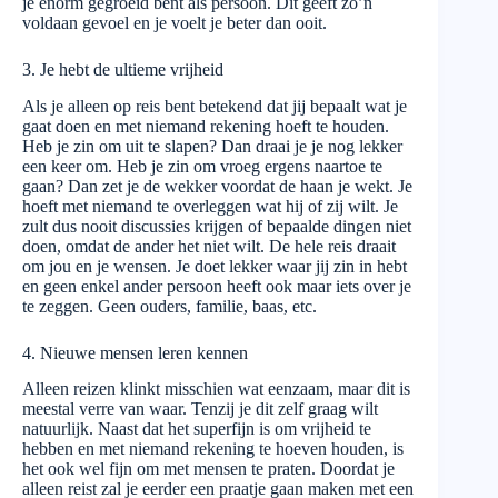
je enorm gegroeid bent als persoon. Dit geeft zo’n
voldaan gevoel en je voelt je beter dan ooit.
3. Je hebt de ultieme vrijheid
Als je alleen op reis bent betekend dat jij bepaalt wat je
gaat doen en met niemand rekening hoeft te houden.
Heb je zin om uit te slapen? Dan draai je je nog lekker
een keer om. Heb je zin om vroeg ergens naartoe te
gaan? Dan zet je de wekker voordat de haan je wekt. Je
hoeft met niemand te overleggen wat hij of zij wilt. Je
zult dus nooit discussies krijgen of bepaalde dingen niet
doen, omdat de ander het niet wilt. De hele reis draait
om jou en je wensen. Je doet lekker waar jij zin in hebt
en geen enkel ander persoon heeft ook maar iets over je
te zeggen. Geen ouders, familie, baas, etc.
4. Nieuwe mensen leren kennen
Alleen reizen klinkt misschien wat eenzaam, maar dit is
meestal verre van waar. Tenzij je dit zelf graag wilt
natuurlijk. Naast dat het superfijn is om vrijheid te
hebben en met niemand rekening te hoeven houden, is
het ook wel fijn om met mensen te praten. Doordat je
alleen reist zal je eerder een praatje gaan maken met een