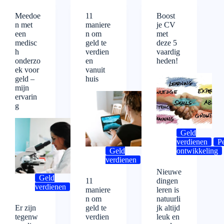
Meedoe
11
Boost
n met
maniere
je CV
een
n om
met
medisc
geld te
deze 5
h
verdien
vaardig
onderzo
en
heden!
ek voor
vanuit
geld –
huis
mijn
ervarin
g
Geld
verdienen
Pe
Geld
ontwikkeling
verdienen
Nieuwe
Geld
11
dingen
verdienen
Overig
maniere
leren is
n om
natuurli
Er zijn
geld te
jk altijd
tegenw
verdien
leuk en