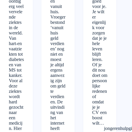
oordig
en
goed
erg veel
vanuit
voor je.
vervele
huis.
Je wilt
nde
Vroeger
er
ziektes
bestond
eigenlij
in de
‘vanuit
k voor
wereld.
huis
zorgen
Van
geld
dat je je
hart-en
verdien
hele
vaatzie
en’ nog
leven
kten tot
niet en
blijft
diabetes
moest
leren.
en van
je altijd
Of je
MS tot
ergens
dit nou
kanker.
aanwez
doet om
Voor al
ig zijn
persoon
deze
om geld
lijke
ziektes
te
redenen
wordt
verdien
of
hard
en. De
omdat
gezocht
uitvindi
je je
naar
ng van
CV een
een
het
boost
medicij
internet
wilt…
n. Hier
heeft
jongerenhulpg