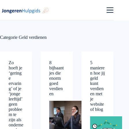
Ga
naar
de
inhoud
Categorie
Geld verdienen
Zo
8
5
hoeft je
bijbaant
maniere
‘gering
jes die
n hoe jij
e
enorm
geld
ervarin
goed
kunt
g’ of je
verdien
verdien
‘jonge
en
en met
leeftijd’
je
geen
website
problee
of blog
m te
zijn als
onderne