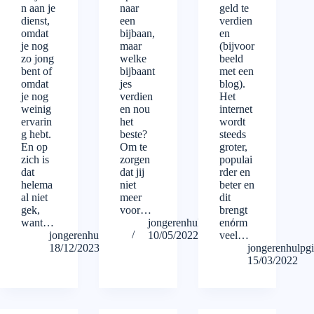
n aan je
naar
geld te
dienst,
een
verdien
omdat
bijbaan,
en
je nog
maar
(bijvoor
zo jong
welke
beeld
bent of
bijbaant
met een
omdat
jes
blog).
je nog
verdien
Het
weinig
en nou
internet
ervarin
het
wordt
g hebt.
beste?
steeds
En op
Om te
groter,
zich is
zorgen
populai
dat
dat jij
rder en
helema
niet
beter en
al niet
meer
dit
gek,
voor…
brengt
want…
jongerenhulpgids
enorm
jongerenhulpgids
10/05/2022
veel…
18/12/2023
jongerenhulpg
15/03/2022