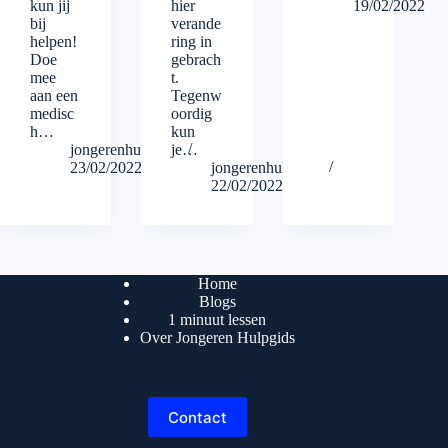
kun jij
hier
19/02/2022
bij
verande
helpen!
ring in
Doe
gebrach
mee
t.
aan een
Tegenw
medisc
oordig
h…
kun
jongerenhulpgids
je…
23/02/2022
jongerenhulpgids
22/02/2022
Home
Blogs
1 minuut lessen
Over Jongeren Hulpgids
Contact