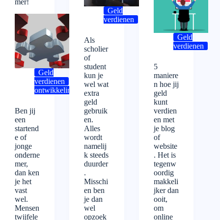
mer!
Geld
verdienen
Geld
Als
verdienen
scholier
of
student
5
Geld
kun je
maniere
verdienen
Persoonlijke
wel wat
n hoe jij
ontwikkeling
extra
geld
geld
kunt
Ben jij
gebruik
verdien
een
en.
en met
startend
Alles
je blog
e of
wordt
of
jonge
namelij
website
onderne
k steeds
. Het is
mer,
duurder
tegenw
dan ken
.
oordig
je het
Misschi
makkeli
vast
en ben
jker dan
wel.
je dan
ooit,
Mensen
wel
om
twijfele
opzoek
online