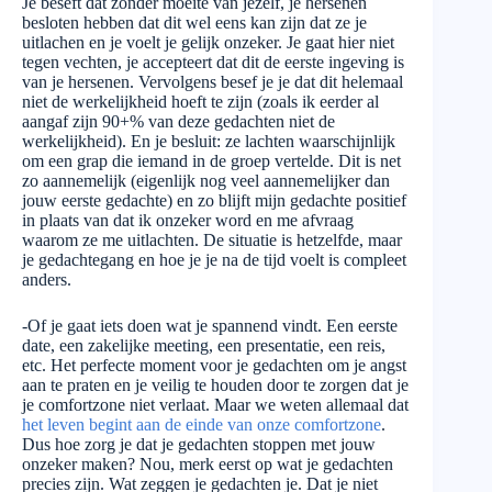
Je beseft dat zonder moeite van jezelf, je hersenen
besloten hebben dat dit wel eens kan zijn dat ze je
uitlachen en je voelt je gelijk onzeker. Je gaat hier niet
tegen vechten, je accepteert dat dit de eerste ingeving is
van je hersenen. Vervolgens besef je je dat dit helemaal
niet de werkelijkheid hoeft te zijn (zoals ik eerder al
aangaf zijn 90+% van deze gedachten niet de
werkelijkheid). En je besluit: ze lachten waarschijnlijk
om een grap die iemand in de groep vertelde. Dit is net
zo aannemelijk (eigenlijk nog veel aannemelijker dan
jouw eerste gedachte) en zo blijft mijn gedachte positief
in plaats van dat ik onzeker word en me afvraag
waarom ze me uitlachten. De situatie is hetzelfde, maar
je gedachtegang en hoe je je na de tijd voelt is compleet
anders.
-Of je gaat iets doen wat je spannend vindt. Een eerste
date, een zakelijke meeting, een presentatie, een reis,
etc. Het perfecte moment voor je gedachten om je angst
aan te praten en je veilig te houden door te zorgen dat je
je comfortzone niet verlaat. Maar we weten allemaal dat
het leven begint aan de einde van onze comfortzone
.
Dus hoe zorg je dat je gedachten stoppen met jouw
onzeker maken? Nou, merk eerst op wat je gedachten
precies zijn. Wat zeggen je gedachten je. Dat je niet