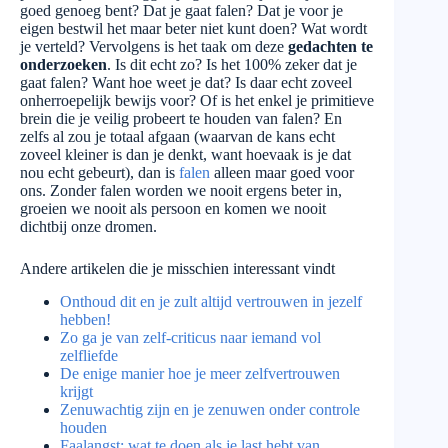
goed genoeg bent? Dat je gaat falen? Dat je voor je
eigen bestwil het maar beter niet kunt doen? Wat wordt
je verteld? Vervolgens is het taak om deze
gedachten te
onderzoeken
. Is dit echt zo? Is het 100% zeker dat je
gaat falen? Want hoe weet je dat? Is daar echt zoveel
onherroepelijk bewijs voor? Of is het enkel je primitieve
brein die je veilig probeert te houden van falen? En
zelfs al zou je totaal afgaan (waarvan de kans echt
zoveel kleiner is dan je denkt, want hoevaak is je dat
nou echt gebeurt), dan is
falen
alleen maar goed voor
ons. Zonder falen worden we nooit ergens beter in,
groeien we nooit als persoon en komen we nooit
dichtbij onze dromen.
Andere artikelen die je misschien interessant vindt
Onthoud dit en je zult altijd vertrouwen in jezelf
hebben!
Zo ga je van zelf-criticus naar iemand vol
zelfliefde
De enige manier hoe je meer zelfvertrouwen
krijgt
Zenuwachtig zijn en je zenuwen onder controle
houden
Faalangst: wat te doen als je last hebt van