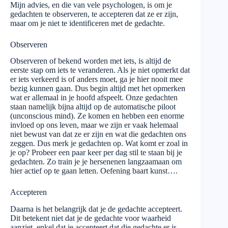
Mijn advies, en die van vele psychologen, is om je
gedachten te observeren, te accepteren dat ze er zijn,
maar om je niet te identificeren met de gedachte.
Observeren
Observeren of bekend worden met iets, is altijd de
eerste stap om iets te veranderen. Als je niet opmerkt dat
er iets verkeerd is of anders moet, ga je hier nooit mee
bezig kunnen gaan. Dus begin altijd met het opmerken
wat er allemaal in je hoofd afspeelt. Onze gedachten
staan namelijk bijna altijd op de automatische piloot
(unconscious mind). Ze komen en hebben een enorme
invloed op ons leven, maar we zijn er vaak helemaal
niet bewust van dat ze er zijn en wat die gedachten ons
zeggen. Dus merk je gedachten op. Wat komt er zoal in
je op? Probeer een paar keer per dag stil te staan bij je
gedachten. Zo train je je hersenenen langzaamaan om
hier actief op te gaan letten. Oefening baart kunst….
Accepteren
Daarna is het belangrijk dat je de gedachte accepteert.
Dit betekent niet dat je de gedachte voor waarheid
aanziet, enkel dat je accepteert dat die gedachte er is.