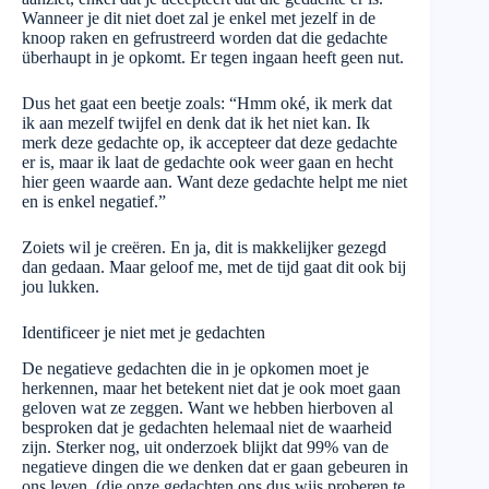
Wanneer je dit niet doet zal je enkel met jezelf in de
knoop raken en gefrustreerd worden dat die gedachte
überhaupt in je opkomt. Er tegen ingaan heeft geen nut.
Dus het gaat een beetje zoals: “Hmm oké, ik merk dat
ik aan mezelf twijfel en denk dat ik het niet kan. Ik
merk deze gedachte op, ik accepteer dat deze gedachte
er is, maar ik laat de gedachte ook weer gaan en hecht
hier geen waarde aan. Want deze gedachte helpt me niet
en is enkel negatief.”
Zoiets wil je creëren. En ja, dit is makkelijker gezegd
dan gedaan. Maar geloof me, met de tijd gaat dit ook bij
jou lukken.
Identificeer je niet met je gedachten
De negatieve gedachten die in je opkomen moet je
herkennen, maar het betekent niet dat je ook moet gaan
geloven wat ze zeggen. Want we hebben hierboven al
besproken dat je gedachten helemaal niet de waarheid
zijn. Sterker nog, uit onderzoek blijkt dat 99% van de
negatieve dingen die we denken dat er gaan gebeuren in
ons leven, (die onze gedachten ons dus wijs proberen te