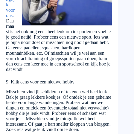
k
voor
ons
.
Daa
rnaa
st is het ook nog eens heel leuk om te sporten en voel je
je goed natijd. Probeer eens een nieuwe sport. Iets wat
je bijna nooit doet of misschien nog nooit gedaan hebt.
Ga eens: padellen, squashen, hardlopen,
mountainbiken, etc. Of misschien wil je wel aan een
vorm krachttraining of groepssporten gaan doen, train
dan eens een keer mee in een sportschool en kijk hoe je
dat vindt.
9. Kijk eens voor een nieuwe hobby
Misschien vind jij schilderen of tekenen wel heel leuk.
Bak je graag lekkere koekjes. Of ontdek je een geheime
liefde voor lange wandelingen. Probeer wat nieuwe
dingen en ontdek een (eventuele totaal niet verwachte)
hobby die je leuk vindt. Probeer eens of schaken wat
voor je is. Misschien vind je fotografie wel heel
interessant. Of gaat je hart sneller kloppen van bloggen.
Zoek iets wat je leuk vindt om te doen.