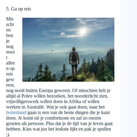
5. Ga op reis
Mis
schi
en
ben
je
nog
nooi
t
allee
n op
reis
gew
eest,
nog nooit buiten Europa geweest. Of misschien heb je
altijd al Polen willen bezoeken, het noorderlicht zien,
vrijwilligerswerk willen doen in Afrika of willen
werken in Australië. Wat je ook gaat doen, naar het
buitenland
gaan is een van de beste dingen die je kunt
doen. Je komt uit je comfortzone en zal zo enorm
groeien als persoon. Plus dat je de tijd van je leven gaat
hebben. Kies wat jou het leukste lijkt en pak je spullen
;).