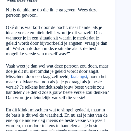
Wees deze versie
Nu is de ultieme tip die ik je ga geven: Wees deze
persoon gewoon.
Oké dit is wat kort door de bocht, maar handel als je
ideale versie en uiteindelijk word je dit vanzelf. Dus
wanneer je in een situatie zit waarin je merkt dat je
geleid wordt door bijvoorbeeld je angsten, vraag je dan
af “Wat zou ik doen in deze situatie als ik de best
mogelijke versie van mezelf was?”.
Vaak weet je dan wel wat deze persoon zou doen, maar
doe je dit nu niet omdat je geleid wordt door angst.
Misschien door een laag zelfbeeld,
faalangst
, noem het
maar op. Maar wat nou als je je gedraagt als je beste
versie? Je telkens handelt zoals jouw beste versie zou
handelen? Je denkt zoals jouw beste versie zou denken?
Dan word je uiteindelijk vanzelf die versie!
En dit klinkt misschien wat te simpel gedacht, maar in
de basis is dit wel de waarheid. En nu zal je niet van de
ene op de andere dag ineens de beste versie van jezelf
worden, maar door telkens te handelen als je beste
versie groei je automatisch steeds meer naar deze versie