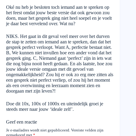
Oké nu heb je besloten toch iemand aan te spreken op
het feest omdat jouw beste versie dat ook gewoon zou
doen, maar het gesprek ging niet heel soepel en je voelt
je daar best vervelend over. Wat nu?
NIKS. Het gaat in dit geval veel meer over het durven
de stap te zetten om iemand aan te spreken, dan dat het
gesprek perfect verloopt. Want A, perfectie bestaat niet.
B, We kunnen niet invullen hoe een ander vond dat het
gesprek ging. C, Niemand gaat ‘perfect’ zijn in iets wat
die nog bijna nooit heeft gedaan. En als laatste, hoe zou
jouw ideale versie omgaan met dit gevoel van
ongemakkelijkheid? Zou hij er ook zo erg mee zitten als
een gesprek niet perfect verliep, of zou hij het moment
als een overwinning en leerzaam moment zien en
doorgaan met zijn leven?!
Doe dit 10x, 100x of 1000x en uiteindelijk groei je
steeds meer naar jouw ‘ideale zelf’.
Geef een reactie
Je e-mailadres wordt niet gepubliceerd.
Vereiste velden zijn
gemarkeerd met
*