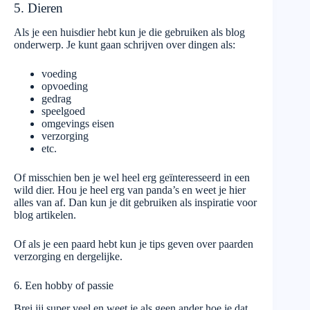
5. Dieren
Als je een huisdier hebt kun je die gebruiken als blog
onderwerp. Je kunt gaan schrijven over dingen als:
voeding
opvoeding
gedrag
speelgoed
omgevings eisen
verzorging
etc.
Of misschien ben je wel heel erg geïnteresseerd in een
wild dier. Hou je heel erg van panda’s en weet je hier
alles van af. Dan kun je dit gebruiken als inspiratie voor
blog artikelen.
Of als je een paard hebt kun je tips geven over paarden
verzorging en dergelijke.
6. Een hobby of passie
Brei jij super veel en weet je als geen ander hoe je dat