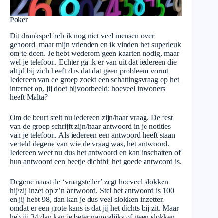
Poker
Dit drankspel heb ik nog niet veel mensen over
gehoord, maar mijn vrienden en ik vinden het superleuk
om te doen. Je hebt wederom geen kaarten nodig, maar
wel je telefoon. Echter ga ik er van uit dat iedereen die
altijd bij zich heeft dus dat dat geen probleem vormt.
Iedereen van de groep zoekt een schattingsvraag op het
internet op, jij doet bijvoorbeeld: hoeveel inwoners
heeft Malta?
Om de beurt stelt nu iedereen zijn/haar vraag. De rest
van de groep schrijft zijn/haar antwoord in je notities
van je telefoon. Als iedereen een antwoord heeft staan
verteld degene van wie de vraag was, het antwoord.
Iedereen weet nu dus het antwoord en kan inschatten of
hun antwoord een beetje dichtbij het goede antwoord is.
Degene naast de ‘vraagsteller’ zegt hoeveel slokken
hij/zij inzet op z’n antwoord. Stel het antwoord is 100
en jij hebt 98, dan kan je dus veel slokken inzetten
omdat er een grote kans is dat jij het dichts bij zit. Maar
heb jij 34 dan kan je beter nauwelijks of geen slokken