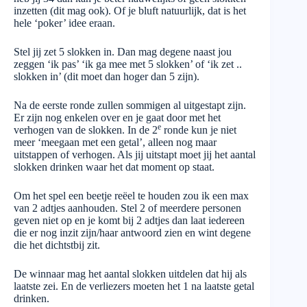
inzetten (dit mag ook). Of je bluft natuurlijk, dat is het
hele ‘poker’ idee eraan.
Stel jij zet 5 slokken in. Dan mag degene naast jou
zeggen ‘ik pas’ ‘ik ga mee met 5 slokken’ of ‘ik zet ..
slokken in’ (dit moet dan hoger dan 5 zijn).
Na de eerste ronde zullen sommigen al uitgestapt zijn.
Er zijn nog enkelen over en je gaat door met het
e
verhogen van de slokken. In de 2
ronde kun je niet
meer ‘meegaan met een getal’, alleen nog maar
uitstappen of verhogen. Als jij uitstapt moet jij het aantal
slokken drinken waar het dat moment op staat.
Om het spel een beetje reëel te houden zou ik een max
van 2 adtjes aanhouden. Stel 2 of meerdere personen
geven niet op en je komt bij 2 adtjes dan laat iedereen
die er nog inzit zijn/haar antwoord zien en wint degene
die het dichtstbij zit.
De winnaar mag het aantal slokken uitdelen dat hij als
laatste zei. En de verliezers moeten het 1 na laatste getal
drinken.