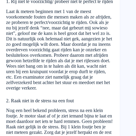
1. Rij niet té voorzichtig/ probeer niet té perfect te rijden
Laat ik meteen beginnen met 1 van de meest
voorkomende fouten die mensen maken als ze afrijden,
ze proberen te perfect/voorzichtig te rijden. Ook als je
nu bij jezelf denk “nee, maar dat gebeurt mij sowieso
niet”, geloof me de kans is heel groot dat het wel zo is.
Dit is natuurlijk ook helemaal niet gek, aangezien je het
zo goed mogelijk wilt doen. Maar doordat je nu ineens
overdreven voorzichtig gaat rijden kan je onzeker en
besluiteloos overkomen. Probeer daarom met afrijden
gewoon hetzelfde te rijden als dat je met rijlessen doet.
Wees niet bang om in te halen als dit kan, wacht niet
uren bij een kruispunt voordat je erop durft te rijden,
etc. Een examinator ziet namelijk graag dat je
zelfverzekerd bent achter het stuur en meedoet met het
overige verkeer.
2. Raak niet in de stress na een fout
Nog een heel bekend probleem, stress na een klein
foutje. Je motor slaat af of je ziet iemand bijna te laat en
moet daardoor net iets te hard remmen. Geen probleem!
Raak niet gelijk in de stress. Bij 1 klein foutje ben je
niet meteen gezakt. Zorg dat je jezelf herpakt en de rest