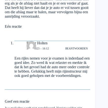
erg als je de afslag niet haalt en je er een verder af gaat.
Dat heeft hij liever dan dat je je auto er vol tussen gooit
om die afslag maar te halen, maar vervolgens bijna een
aanrijding veroorzaakt.
Eén reactie
Esther Holten
19/04/2023 – 16:12
BEANTWOORDEN
Een rijles nemen voor je examen is inderdaad een
goed idee. Zo werd ik wat relaxter en merkte ik
dat ik het gevoel had de auto meer onder controle
te hebben. Gelukkig heeft mijn rijinstructeur mij
ook goed geholpen met de voorbereidingen.
Geef een reactie
Je e-mailadres wordt niet gepubliceerd.
Vereiste velden zijn