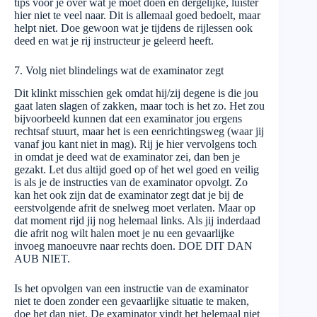
tips voor je over wat je moet doen en dergelijke, luister
hier niet te veel naar. Dit is allemaal goed bedoelt, maar
helpt niet. Doe gewoon wat je tijdens de rijlessen ook
deed en wat je rij instructeur je geleerd heeft.
7. Volg niet blindelings wat de examinator zegt
Dit klinkt misschien gek omdat hij/zij degene is die jou
gaat laten slagen of zakken, maar toch is het zo. Het zou
bijvoorbeeld kunnen dat een examinator jou ergens
rechtsaf stuurt, maar het is een eenrichtingsweg (waar jij
vanaf jou kant niet in mag). Rij je hier vervolgens toch
in omdat je deed wat de examinator zei, dan ben je
gezakt. Let dus altijd goed op of het wel goed en veilig
is als je de instructies van de examinator opvolgt. Zo
kan het ook zijn dat de examinator zegt dat je bij de
eerstvolgende afrit de snelweg moet verlaten. Maar op
dat moment rijd jij nog helemaal links. Als jij inderdaad
die afrit nog wilt halen moet je nu een gevaarlijke
invoeg manoeuvre naar rechts doen. DOE DIT DAN
AUB NIET.
Is het opvolgen van een instructie van de examinator
niet te doen zonder een gevaarlijke situatie te maken,
doe het dan niet. De examinator vindt het helemaal niet