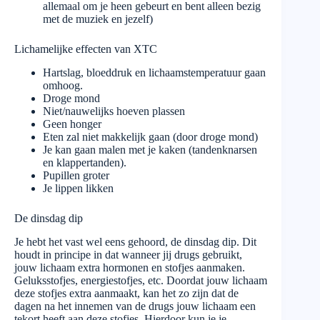
allemaal om je heen gebeurt en bent alleen bezig
met de muziek en jezelf)
Lichamelijke effecten van XTC
Hartslag, bloeddruk en lichaamstemperatuur gaan
omhoog.
Droge mond
Niet/nauwelijks hoeven plassen
Geen honger
Eten zal niet makkelijk gaan (door droge mond)
Je kan gaan malen met je kaken (tandenknarsen
en klappertanden).
Pupillen groter
Je lippen likken
De dinsdag dip
Je hebt het vast wel eens gehoord, de dinsdag dip. Dit
houdt in principe in dat wanneer jij drugs gebruikt,
jouw lichaam extra hormonen en stofjes aanmaken.
Geluksstofjes, energiestofjes, etc. Doordat jouw lichaam
deze stofjes extra aanmaakt, kan het zo zijn dat de
dagen na het innemen van de drugs jouw lichaam een
tekort heeft aan deze stofjes. Hierdoor kun je je