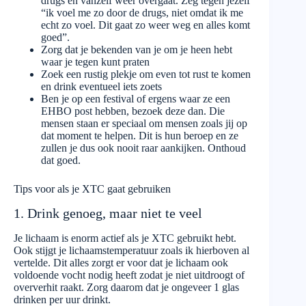
drugs en vanzelf weer overgaat. Zeg tegen jezelf
“ik voel me zo door de drugs, niet omdat ik me
echt zo voel. Dit gaat zo weer weg en alles komt
goed”.
Zorg dat je bekenden van je om je heen hebt
waar je tegen kunt praten
Zoek een rustig plekje om even tot rust te komen
en drink eventueel iets zoets
Ben je op een festival of ergens waar ze een
EHBO post hebben, bezoek deze dan. Die
mensen staan er speciaal om mensen zoals jij op
dat moment te helpen. Dit is hun beroep en ze
zullen je dus ook nooit raar aankijken. Onthoud
dat goed.
Tips voor als je XTC gaat gebruiken
1. Drink genoeg, maar niet te veel
Je lichaam is enorm actief als je XTC gebruikt hebt.
Ook stijgt je lichaamstemperatuur zoals ik hierboven al
vertelde. Dit alles zorgt er voor dat je lichaam ook
voldoende vocht nodig heeft zodat je niet uitdroogt of
oververhit raakt. Zorg daarom dat je ongeveer 1 glas
drinken per uur drinkt.