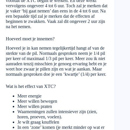
voordat de XTC begint te werken. En deze werkt
vervolgens ongeveer 4 tot 6 uur. Toch zal je merken dat
je vaker ‘bij gaat nemen’ dan eens in de 4 tot 6 uur. Na
een bepaalde tijd zal je merken dat de effecten af
beginnen te zwakken. Vaak zal dit ongeveer 2 uur zijn
na het nemen.
Hoeveel moet je innemen?
Hoeveel je in kan nemen tegelijkertijd hangt af van de
sterkte van de pil. Normaals gesproken neem je 1/4 pil
per keer of maximaal 1/3 pil per keer. Meer zou ik niet
aanraden tenzij misschien je genoeg ervaring hebt en je
weet hoe zwaar je pillen zijn en wat je aankan. Maar
normaals gesproken doe je een ‘kwartje’ (1/4) per keer.
Wat is het effect van XTC?
Meer energie
Meer willen bewegen
Meer willen praten
Waarnemingen zullen intensiever zijn (zien,
horen, proeven, voelen).
Je wilt graag knuffelen
In een ‘zone’ komen (je merkt minder op wat er