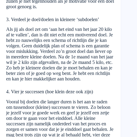
zullen je niet tegenhouden als je motivatie voor een doel
groot genoeg is.
3. Verdeel je doel/doelen in kleinere ‘subdoelen’
Als jij als doel zet om ‘aan het eind van het jaar 20 kilo
af te vallen’, dan is dit niet echt een motiverend doel. Je
hebt zo nauwelijks een schema of richtlijn die je kan
volgen. Geen duidelijk plan of schema is een garantie
voor mislukking. Verdeel zo’n groot doel dan liever op
in meerdere kleine doelen. Na de 1e maand van het jaar
wil je 2 kilo zijn afgevallen, na de 2e maand 5 kilo, etc.
Zo heb je kleinere doelen die je moet behalen en kan je
beter zien of je goed op weg bent. Je hebt een richtlijn
en kan je hier makkelijker aan houden.
4. Vier je successen (hoe klein deze ook zijn)
Vooral bij doelen die langer duren is het aan te raden
om tussendoor (kleine) successen te vieren. Zo beloon
je jezelf voor je goede werk en geef je jezelf een zetje
om door te gaan voor het einddoel. Alle kleine
successen zijn namelijk onderdeel van het proces en
zorgen er samen voor dat je je einddoel gaat behalen. Je
mag best trots zijn op wat je al behaald hebt, vier deze