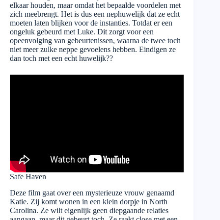
elkaar houden, maar omdat het bepaalde voordelen met
zich meebrengt. Het is dus een nephuwelijk dat ze echt
moeten laten blijken voor de instanties. Totdat er een
ongeluk gebeurd met Luke. Dit zorgt voor een
opeenvolging van gebeurtenissen, waarna de twee toch
niet meer zulke neppe gevoelens hebben. Eindigen ze
dan toch met een echt huwelijk??
Safe Haven
Deze film gaat over een mysterieuze vrouw genaamd
Katie. Zij komt wonen in een klein dorpje in North
Carolina. Ze wilt eigenlijk geen diepgaande relaties
aangaan, maar dit gebeurt toch. Ze raakt close met een