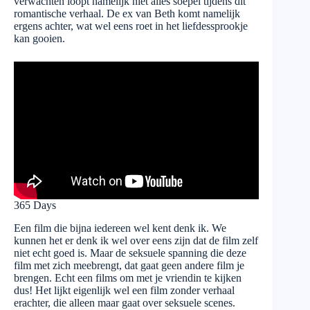
verwachten loopt namelijk niet alles soepel tijdens dit
romantische verhaal. De ex van Beth komt namelijk
ergens achter, wat wel eens roet in het liefdessprookje
kan gooien.
365 Days
Een film die bijna iedereen wel kent denk ik. We
kunnen het er denk ik wel over eens zijn dat de film zelf
niet echt goed is. Maar de seksuele spanning die deze
film met zich meebrengt, dat gaat geen andere film je
brengen. Echt een films om met je vriendin te kijken
dus! Het lijkt eigenlijk wel een film zonder verhaal
erachter, die alleen maar gaat over seksuele scenes.