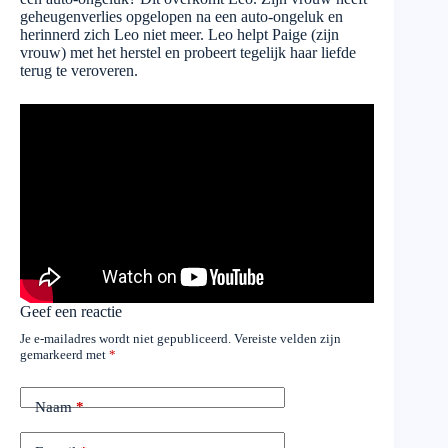
geheugenverlies opgelopen na een auto-ongeluk en
herinnerd zich Leo niet meer. Leo helpt Paige (zijn
vrouw) met het herstel en probeert tegelijk haar liefde
terug te veroveren.
Geef een reactie
Je e-mailadres wordt niet gepubliceerd.
Vereiste velden zijn
gemarkeerd met
*
Naam
*