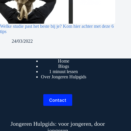
Welke studie past het beste bij je? Kom hier achter met deze 6
tips
24/03/2022
Home
Blogs
1 minuut lessen
Over Jongeren Hulpgids
Contact
Jongeren Hulpgids: voor jongeren, door
jongeren