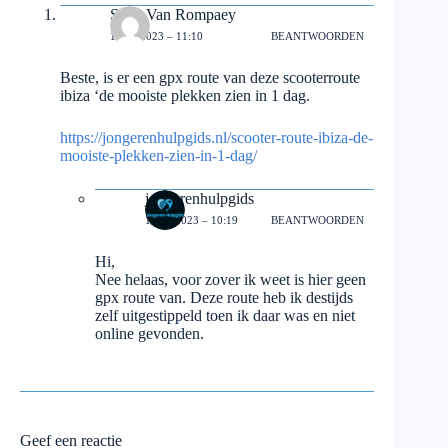
Sven Van Rompaey
10/05/2023 – 11:10
BEANTWOORDEN
Beste, is er een gpx route van deze scooterroute
ibiza ‘de mooiste plekken zien in 1 dag.
https://jongerenhulpgids.nl/scooter-route-ibiza-de-
mooiste-plekken-zien-in-1-dag/
jongerenhulpgids
11/05/2023 – 10:19
BEANTWOORDEN
Hi,
Nee helaas, voor zover ik weet is hier geen
gpx route van. Deze route heb ik destijds
zelf uitgestippeld toen ik daar was en niet
online gevonden.
Geef een reactie