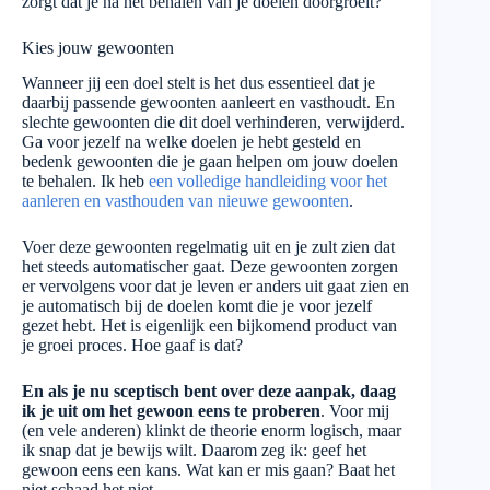
zorgt dat je na het behalen van je doelen doorgroeit?
Kies jouw gewoonten
Wanneer jij een doel stelt is het dus essentieel dat je
daarbij passende gewoonten aanleert en vasthoudt. En
slechte gewoonten die dit doel verhinderen, verwijderd.
Ga voor jezelf na welke doelen je hebt gesteld en
bedenk gewoonten die je gaan helpen om jouw doelen
te behalen. Ik heb
een volledige handleiding voor het
aanleren en vasthouden van nieuwe gewoonten
.
Voer deze gewoonten regelmatig uit en je zult zien dat
het steeds automatischer gaat. Deze gewoonten zorgen
er vervolgens voor dat je leven er anders uit gaat zien en
je automatisch bij de doelen komt die je voor jezelf
gezet hebt. Het is eigenlijk een bijkomend product van
je groei proces. Hoe gaaf is dat?
En als je nu sceptisch bent over deze aanpak, daag
ik je uit om het gewoon eens te proberen
. Voor mij
(en vele anderen) klinkt de theorie enorm logisch, maar
ik snap dat je bewijs wilt. Daarom zeg ik: geef het
gewoon eens een kans. Wat kan er mis gaan? Baat het
niet schaad het niet.