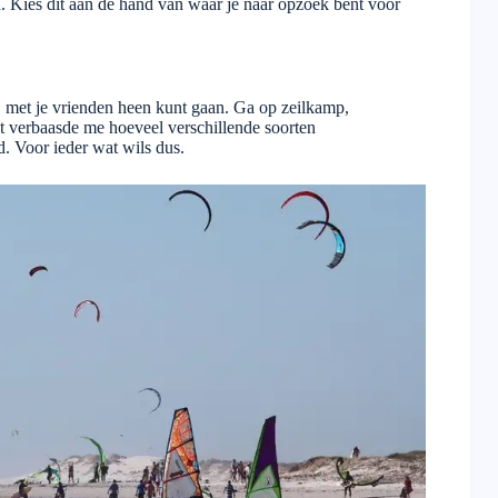
d. Kies dit aan de hand van waar je naar opzoek bent voor
 met je vrienden heen kunt gaan. Ga op zeilkamp,
verbaasde me hoeveel verschillende soorten
 Voor ieder wat wils dus.