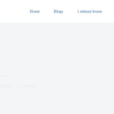
Home
Blogs
1 minuut lessen
land
/02/2023
In
Overig