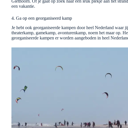
Giethoorn. Of je gaat op zoek naar een leuk plekje aan het stran
een vakantie.
4. Ga op een georganiseerd kamp
Je hebt ook georganiseerde kampen door heel Nederland waar jij
theaterkamp, gamekamp, avonturenkamp, noem het maar op. Het 
georganiseerde kampen er worden aangeboden in heel Nederland.