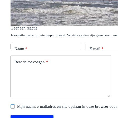
Geef een reactie
Je e-mailadres wordt niet gepubliceerd.
Vereiste velden zijn gemarkeerd me
Naam
*
E-mail
*
Reactie toevoegen
*
Mijn naam, e-mailadres en site opslaan in deze browser voor 