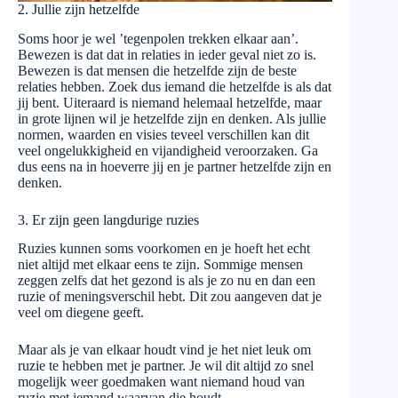
2. Jullie zijn hetzelfde
Soms hoor je wel ’tegenpolen trekken elkaar aan’.
Bewezen is dat dat in relaties in ieder geval niet zo is.
Bewezen is dat mensen die hetzelfde zijn de beste
relaties hebben. Zoek dus iemand die hetzelfde is als dat
jij bent. Uiteraard is niemand helemaal hetzelfde, maar
in grote lijnen wil je hetzelfde zijn en denken. Als jullie
normen, waarden en visies teveel verschillen kan dit
veel ongelukkigheid en vijandigheid veroorzaken. Ga
dus eens na in hoeverre jij en je partner hetzelfde zijn en
denken.
3. Er zijn geen langdurige ruzies
Ruzies kunnen soms voorkomen en je hoeft het echt
niet altijd met elkaar eens te zijn. Sommige mensen
zeggen zelfs dat het gezond is als je zo nu en dan een
ruzie of meningsverschil hebt. Dit zou aangeven dat je
veel om diegene geeft.
Maar als je van elkaar houdt vind je het niet leuk om
ruzie te hebben met je partner. Je wil dit altijd zo snel
mogelijk weer goedmaken want niemand houd van
ruzie met iemand waarvan die houdt.